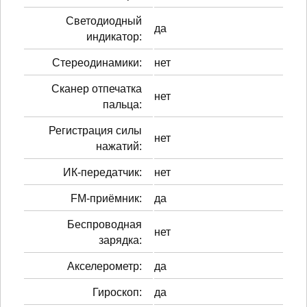
Светодиодный
да
индикатор:
Стереодинамики:
нет
Сканер отпечатка
нет
пальца:
Регистрация силы
нет
нажатий:
ИК-передатчик:
нет
FM-приёмник:
да
Беспроводная
нет
зарядка:
Акселерометр:
да
Гироскоп:
да