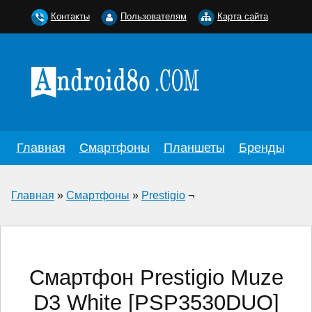
Контакты
Пользователям
Карта сайта
Главная
Смартфоны
Планшеты
Бренды
Главная
»
Смартфоны
»
Prestigio
¬
Смартфон Prestigio Muze
D3 White [PSP3530DUO]