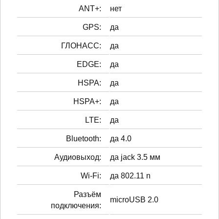
ANT+:
нет
GPS:
да
ГЛОНАСС:
да
EDGE:
да
HSPA:
да
HSPA+:
да
LTE:
да
Bluetooth:
да 4.0
Аудиовыход:
да jack 3.5 мм
Wi-Fi:
да 802.11 n
Разъём
microUSB 2.0
подключения: