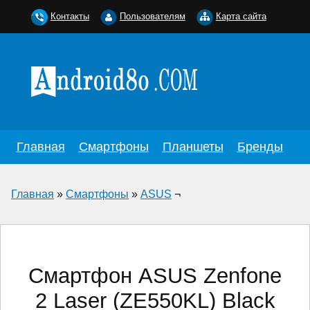
Контакты
Пользователям
Карта сайта
Главная
Смартфоны
Планшеты
Бренды
Главная
»
Смартфоны
»
ASUS
¬
Смартфон ASUS Zenfone
2 Laser (ZE550KL) Black