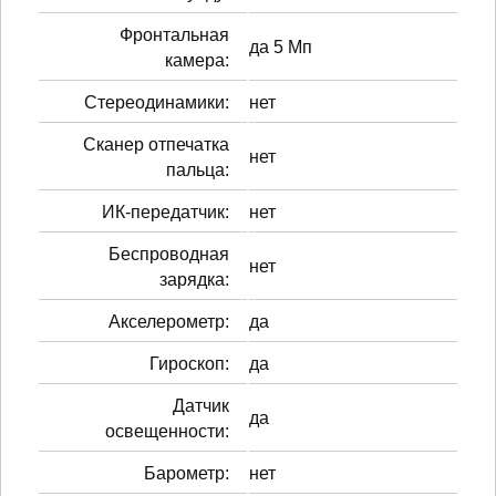
Фронтальная
да 5 Мп
камера:
Стереодинамики:
нет
Сканер отпечатка
нет
пальца:
ИК-передатчик:
нет
Беспроводная
нет
зарядка:
Акселерометр:
да
Гироскоп:
да
Датчик
да
освещенности:
Барометр:
нет