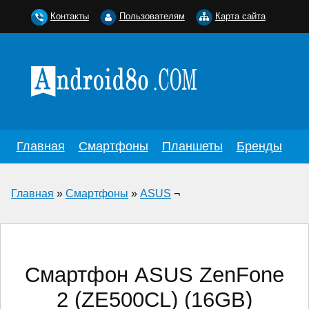
Контакты
Пользователям
Карта сайта
Главная
Смартфоны
Планшеты
Бренды
Главная
»
Смартфоны
»
ASUS
¬
Смартфон ASUS ZenFone
2 (ZE500CL) (16GB)