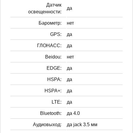
Датчик
да
освещенности:
Барометр:
нет
GPS:
да
ГЛОНАСС:
да
Beidou:
нет
EDGE:
да
HSPA:
да
HSPA+:
да
LTE:
да
Bluetooth:
да 4.0
Аудиовыход:
да jack 3.5 мм