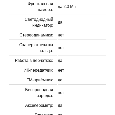
Фронтальная
да 2.0 Мп
камера:
Светодиодный
да
индикатор:
Стереодинамики:
нет
Сканер отпечатка
нет
пальца:
Работа в перчатках:
да
ИК-передатчик:
нет
FM-приёмник:
да
Беспроводная
нет
зарядка:
Акселерометр:
да