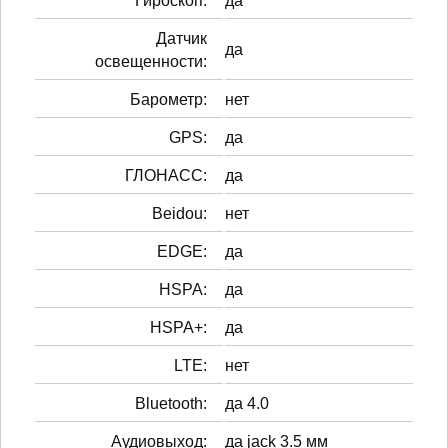
Гироскоп:
да
Датчик
да
освещенности:
Барометр:
нет
GPS:
да
ГЛОНАСС:
да
Beidou:
нет
EDGE:
да
HSPA:
да
HSPA+:
да
LTE:
нет
Bluetooth:
да 4.0
Аудиовыход:
да jack 3.5 мм