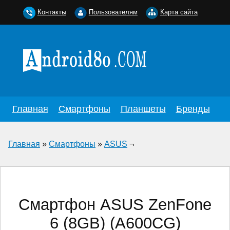
Контакты
Пользователям
Карта сайта
Главная
Смартфоны
Планшеты
Бренды
Главная
»
Смартфоны
»
ASUS
¬
Смартфон ASUS ZenFone
6 (8GB) (A600CG)