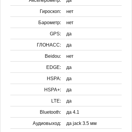
Акселерометр:
да
Гироскоп:
нет
Барометр:
нет
GPS:
да
ГЛОНАСС:
да
Beidou:
нет
EDGE:
да
HSPA:
да
HSPA+:
да
LTE:
да
Bluetooth:
да 4.1
Аудиовыход:
да jack 3.5 мм