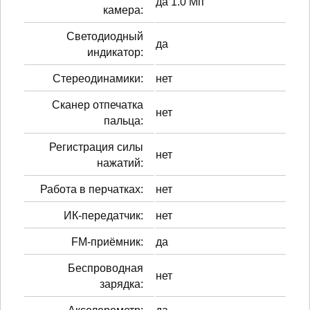
да 1.0 Мп
камера:
Светодиодный
да
индикатор:
Стереодинамики:
нет
Сканер отпечатка
нет
пальца:
Регистрация силы
нет
нажатий:
Работа в перчатках:
нет
ИК-передатчик:
нет
FM-приёмник:
да
Беспроводная
нет
зарядка: