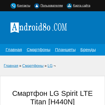
Контакты
Пользователям
Карта сайта
Главная
Смартфоны
Планшеты
Бренды
Главная
»
Смартфоны
»
LG
¬
Смартфон LG Spirit LTE
Titan [H440N]