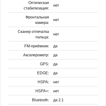
Оптическая
нет
стабилизация:
Фронтальная
нет
камера:
Сканер отпечатка
нет
пальца:
FM-приёмник:
да
Акселерометр:
да
GPS:
да
EDGE:
да
HSPA:
нет
HSPA+:
нет
Bluetooth:
да 2.1