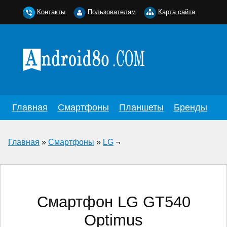
Контакты
Пользователям
Карта сайта
Главная
Смартфоны
Планшеты
Бренды
Главная
»
Смартфоны
»
LG
¬
Смартфон LG GT540
Optimus