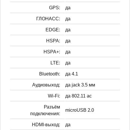
GPS:
да
ГЛОНАСС:
да
EDGE:
да
HSPA:
да
HSPA+:
да
LTE:
да
Bluetooth:
да 4.1
Аудиовыход:
да jack 3.5 мм
Wi-Fi:
да 802.11 ac
Разъём
microUSB 2.0
подключения:
HDMI-выход:
да