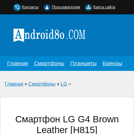
Контакты
Пользователям
Карта сайта
Главная
Смартфоны
Планшеты
Бренды
Главная
»
Смартфоны
»
LG
¬
Смартфон LG G4 Brown
Leather [H815]