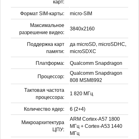
карт:
Формат SIM-карты:
micro-SIM
Максимальное
3840x2160
разрешение видео:
Поддержка карт
да microSD, microSDHC,
памяти:
microSDXC
Платформа:
Qualcomm Snapdragon
Qualcomm Snapdragon
Процессор:
808 MSM8992
Тактовая частота
1 820 МГц
процессора:
Количество ядер:
6 (2+4)
ARM Cortex-A57 1800
Микроархитектура
МГц + Cortex-A53 1440
ЦПУ:
МГц