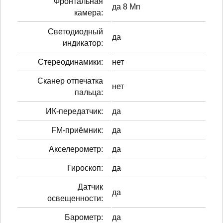
Фронтальная
да 8 Мп
камера:
Светодиодный
да
индикатор:
Стереодинамики:
нет
Сканер отпечатка
нет
пальца:
ИК-передатчик:
да
FM-приёмник:
да
Акселерометр:
да
Гироскоп:
да
Датчик
да
освещенности:
Барометр:
да