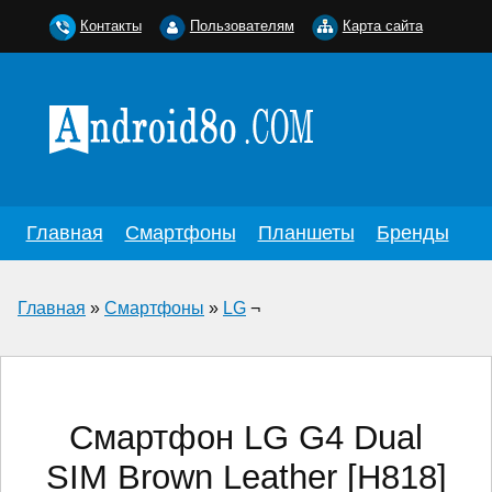
Контакты
Пользователям
Карта сайта
Главная
Смартфоны
Планшеты
Бренды
Главная
»
Смартфоны
»
LG
¬
Смартфон LG G4 Dual
SIM Brown Leather [H818]