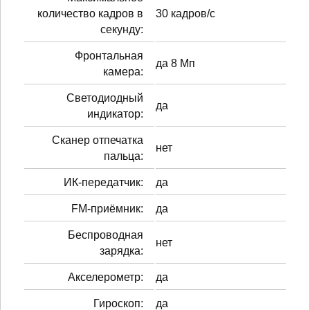
количество кадров в
30 кадров/с
секунду:
Фронтальная
да 8 Мп
камера:
Светодиодный
да
индикатор:
Сканер отпечатка
нет
пальца:
ИК-передатчик:
да
FM-приёмник:
да
Беспроводная
нет
зарядка:
Акселерометр:
да
Гироскоп:
да