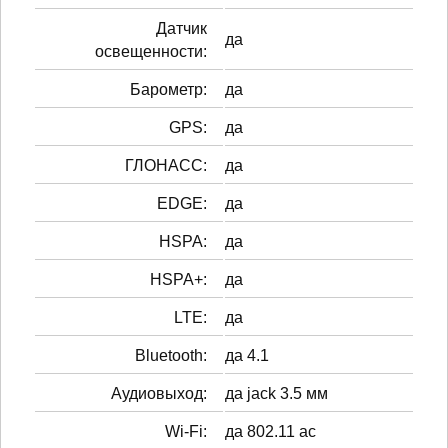
Датчик
да
освещенности:
Барометр:
да
GPS:
да
ГЛОНАСС:
да
EDGE:
да
HSPA:
да
HSPA+:
да
LTE:
да
Bluetooth:
да 4.1
Аудиовыход:
да jack 3.5 мм
Wi-Fi:
да 802.11 ac