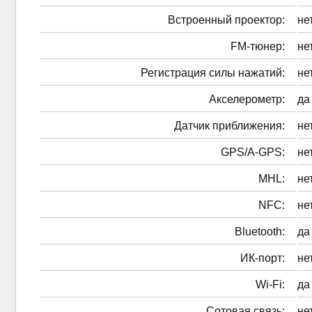
Встроенный проектор:
не
FM-тюнер:
не
Регистрация силы нажатий:
не
Акселерометр:
да
Датчик приближения:
не
GPS/A-GPS:
не
MHL:
не
NFC:
не
Bluetooth:
да
ИК-порт:
не
Wi-Fi:
да
Сотовая связь:
не