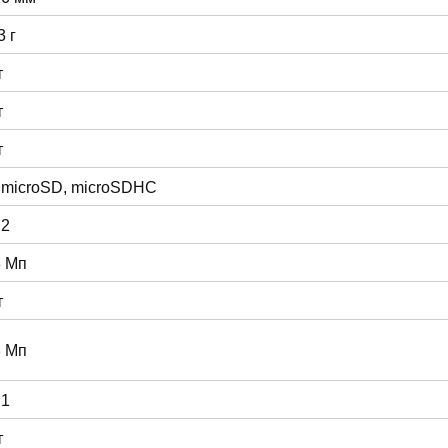
3 г
т
т
т
 microSD, microSDHC
 2
3 Мп
т
3 Мп
 1
т