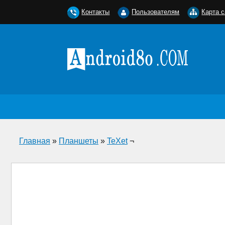
Контакты
Пользователям
Карта с
Главная
»
Планшеты
»
TeXet
¬