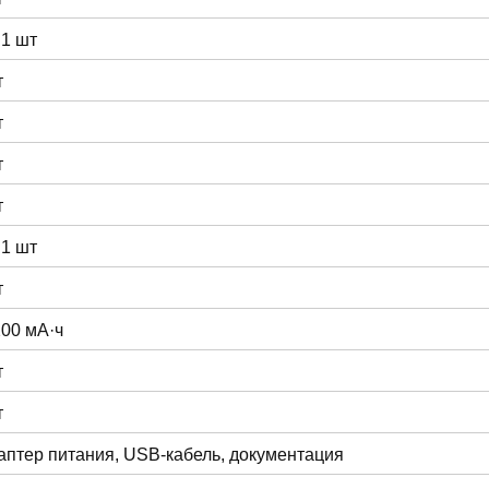
 1 шт
т
т
т
т
 1 шт
т
200 мА·ч
т
т
аптер питания, USB-кабель, документация