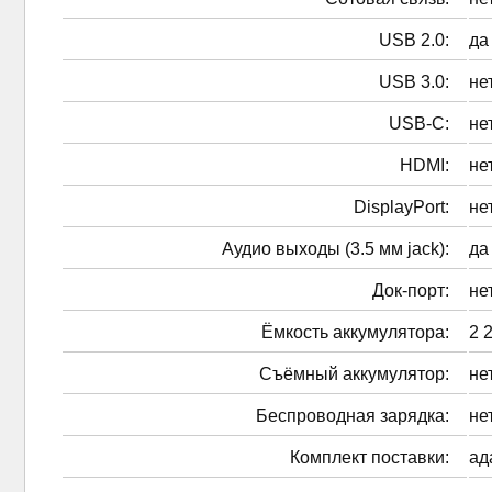
USB 2.0:
да
USB 3.0:
не
USB-C:
не
HDMI:
не
DisplayPort:
не
Аудио выходы (3.5 мм jack):
да
Док-порт:
не
Ёмкость аккумулятора:
2 
Cъёмный аккумулятор:
не
Беспроводная зарядка:
не
Комплект поставки:
ад