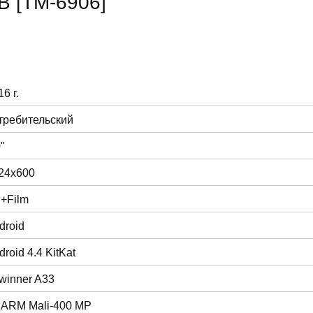
B [TM-6906]
6 г.
требительский
"
24x600
+Film
droid
droid 4.4 KitKat
lwinner A33
 ARM Mali-400 MP