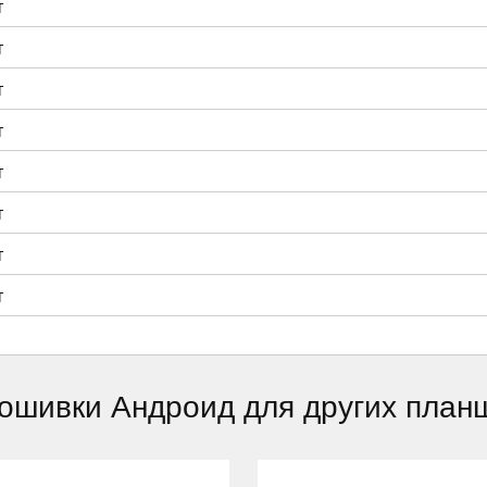
т
т
т
т
т
т
т
т
ошивки Андроид для других план