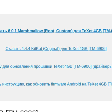
ать 6.0.1 Marshmallow (Root, Custom) для TeXet 4GB [TM-
Скачать 4.4.4 KitKat (Original) для TeXet 4GB [TM-6906]
у для обновления прошивки TeXet 4GB [TM-6906] (драйверы
 инструкцию, как обновить firmware Android на TeXet 4GB [