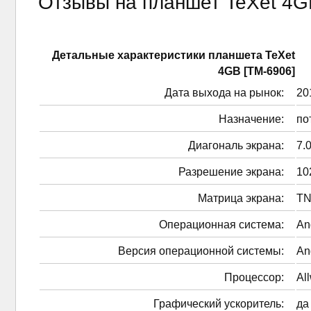
Отзывы на планшет TeXet 4G
Детальные характеристики планшетa TeXet
4GB [TM-6906]
Дата выхода на рынок:
201
Назначение:
по
Диагональ экрана:
7.0
Разрешение экрана:
10
Матрица экрана:
TN
Операционная система:
An
Версия операционной системы:
An
Процессор:
Al
Графический ускоритель:
да