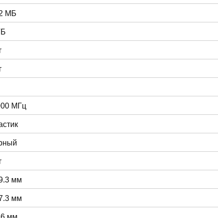
2 МБ
ГБ
т
т
000 МГц
астик
рный
т
9.3 мм
7.3 мм
.6 мм