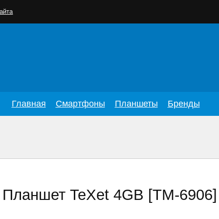
айта
Главная
Смартфоны
Планшеты
Бренды
Планшет TeXet 4GB [TM-6906]