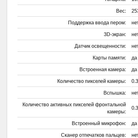
Вес:
25
Поддержка ввода пером:
не
3D-экран:
не
Датчик освещенности:
не
Карты памяти:
да
Встроенная камера:
да
Количество пикселей камеры:
0.
Вспышка:
не
Количество активных пикселей фронтальной
0.
камеры:
Встроенный микрофон:
да
Сканер отпечатков пальцев:
не