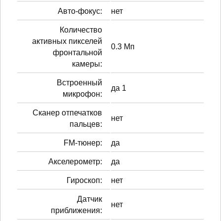
Авто-фокус:
нет
Количество
активных пикселей
0.3 Мп
фронтальной
камеры:
Встроенный
да 1
микрофон:
Сканер отпечатков
нет
пальцев:
FM-тюнер:
да
Акселерометр:
да
Гироскоп:
нет
Датчик
нет
приближения: