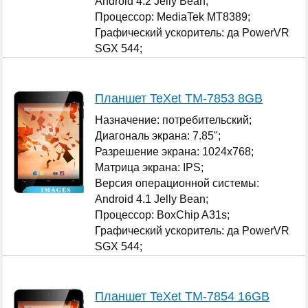
Android 4.2 Jelly Bean;
Процессор: MediaTek MT8389;
Графический ускоритель: да PowerVR
SGX 544;
Оперативная память: 1 ГБ;
...
Планшет TeXet TM-7853 8GB
Назначение: потребительский;
Диагональ экрана: 7.85";
Разрешение экрана: 1024x768;
Матрица экрана: IPS;
Версия операционной системы:
Android 4.1 Jelly Bean;
Процессор: BoxChip A31s;
Графический ускоритель: да PowerVR
SGX 544;
...
Планшет TeXet TM-7854 16GB