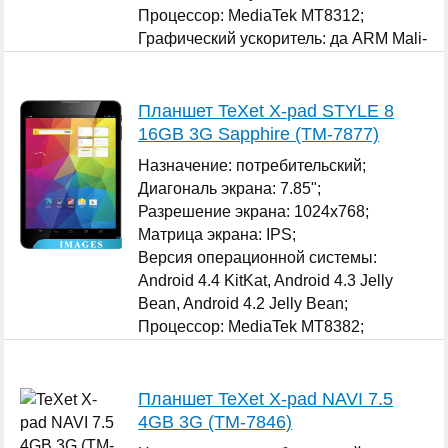
Процессор: MediaTek MT8312;
Графический ускоритель: да ARM Mali-
400 MP;
...
Планшет TeXet X-pad STYLE 8
16GB 3G Sapphire (TM-7877)
Назначение: потребительский;
Диагональ экрана: 7.85";
Разрешение экрана: 1024x768;
Матрица экрана: IPS;
Версия операционной системы:
Android 4.4 KitKat, Android 4.3 Jelly
Bean, Android 4.2 Jelly Bean;
Процессор: MediaTek MT8382;
Графический ускоритель: да ARM Mali-
400 MP;
...
Планшет TeXet X-pad NAVI 7.5
4GB 3G (TM-7846)