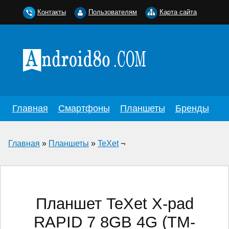
Контакты
Пользователям
Карта сайта
Главная
Смартфоны
Планшеты
Бренды
Главная
»
Планшеты
»
TeXet
¬
Планшет TeXet X-pad
RAPID 7 8GB 4G (TM-