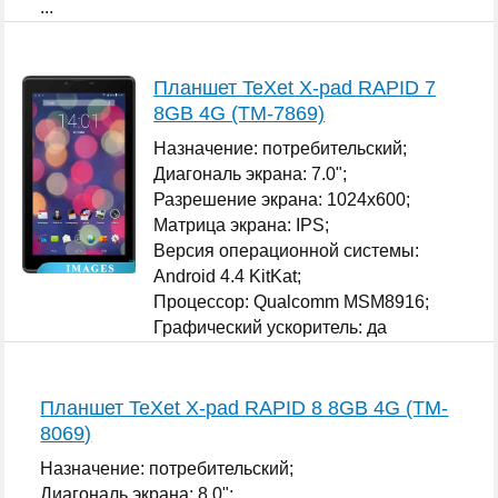
...
Планшет TeXet X-pad RAPID 7
8GB 4G (TM-7869)
Назначение: потребительский;
Диагональ экрана: 7.0";
Разрешение экрана: 1024x600;
Матрица экрана: IPS;
Версия операционной системы:
Android 4.4 KitKat;
Процессор: Qualcomm MSM8916;
Графический ускоритель: да
Qualcomm Adreno 306;
...
Планшет TeXet X-pad RAPID 8 8GB 4G (TM-
8069)
Назначение: потребительский;
Диагональ экрана: 8.0";