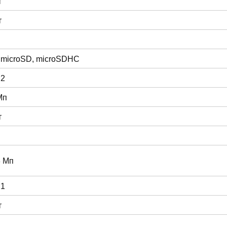
т
т
 microSD, microSDHC
 2
Мп
т
3 Мп
 1
т