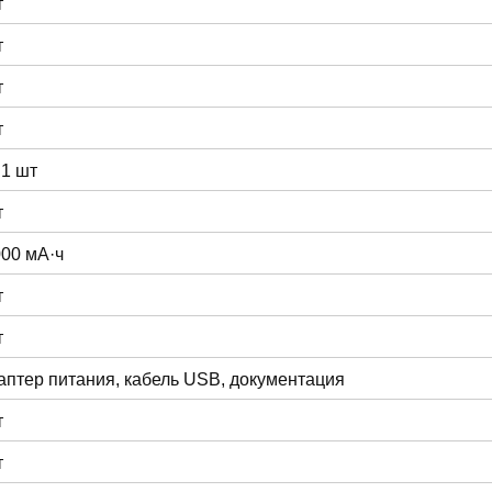
т
т
т
т
 1 шт
т
000 мА·ч
т
т
аптер питания, кабель USB, документация
т
т