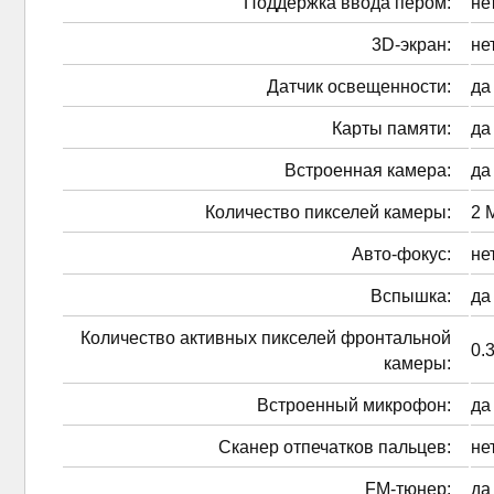
Поддержка ввода пером:
не
3D-экран:
не
Датчик освещенности:
да
Карты памяти:
да
Встроенная камера:
да
Количество пикселей камеры:
2 
Авто-фокус:
не
Вспышка:
да
Количество активных пикселей фронтальной
0.
камеры:
Встроенный микрофон:
да
Сканер отпечатков пальцев:
не
FM-тюнер:
да