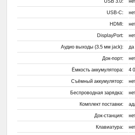
USB 3.0:
не
USB-C:
не
HDMI:
не
DisplayPort:
не
Аудио выходы (3.5 мм jack):
да
Док-порт:
не
Ёмкость аккумулятора:
4 
Cъёмный аккумулятор:
не
Беспроводная зарядка:
не
Комплект поставки:
ад
Док-станция:
не
Клавиатура:
не