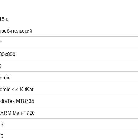
5 г.
требительский
"
80x800
S
droid
droid 4.4 KitKat
diaTek MT8735
 ARM Mali-T720
ГБ
ГБ