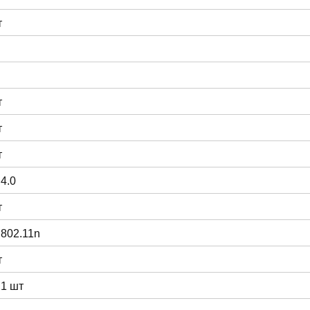
т
т
т
т
 4.0
т
 802.11n
т
 1 шт