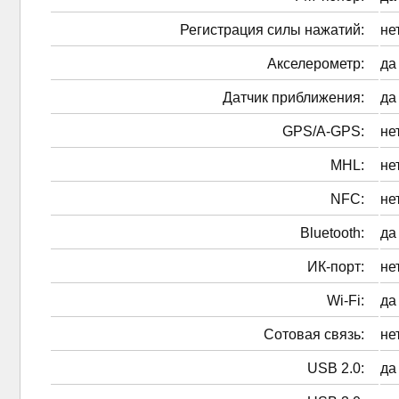
Регистрация силы нажатий:
не
Акселерометр:
да
Датчик приближения:
да
GPS/A-GPS:
не
MHL:
не
NFC:
не
Bluetooth:
да
ИК-порт:
не
Wi-Fi:
да
Сотовая связь:
не
USB 2.0:
да