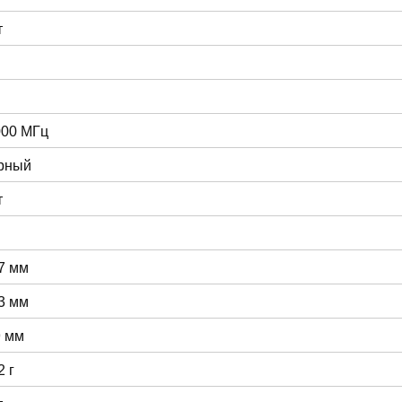
т
000 МГц
рный
т
7 мм
3 мм
9 мм
2 г