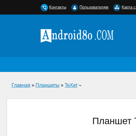
Контакты
Пользователям
Карта с
Главная
»
Планшеты
»
TeXet
¬
Планшет T