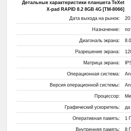
Детальные характеристики планшетa TeXet
X-pad RAPID 8.2 8GB 4G [TM-8066]
Дата выхода на рынок:
201
Назначение:
по
Диагональ экрана:
8.0
Разрешение экрана:
12
Матрица экрана:
IP
Операционная система:
An
Версия операционной системы:
An
Процессор:
Me
Графический ускоритель:
да
Оперативная память:
1 
Внутренняя память:
8 