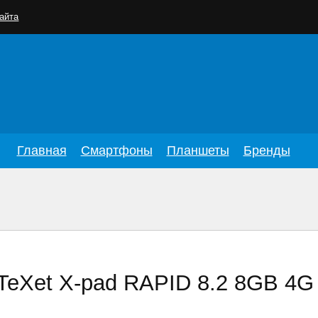
айта
Главная
Смартфоны
Планшеты
Бренды
eXet X-pad RAPID 8.2 8GB 4G 