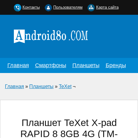
Контакты
Пользователям
Карта сайта
Главная
Смартфоны
Планшеты
Бренды
Главная
»
Планшеты
»
TeXet
¬
Планшет TeXet X-pad
RAPID 8 8GB 4G (TM-