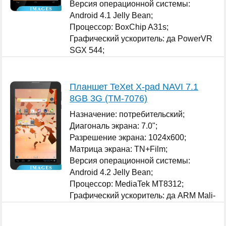
Версия операционной системы:
Android 4.1 Jelly Bean;
Процессор: BoxChip A31s;
Графический ускоритель: да PowerVR
SGX 544;
...
Планшет TeXet X-pad NAVI 7.1
8GB 3G (TM-7076)
Назначение: потребительский;
Диагональ экрана: 7.0";
Разрешение экрана: 1024x600;
Матрица экрана: TN+Film;
Версия операционной системы:
Android 4.2 Jelly Bean;
Процессор: MediaTek MT8312;
Графический ускоритель: да ARM Mali-
400 MP;
...