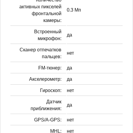
активных пикселей
0.3 Мп
фронтальной
камеры:
Встроенный
да
микрофон:
Сканер отпечатков
нет
пальцев:
FM-тюнер:
да
Акселерометр:
да
Гироскоп:
нет
Датчик
да
приближения:
GPS/A-GPS:
нет
MHL:
нет