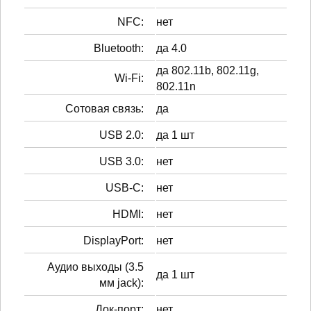
NFC:
нет
Bluetooth:
да 4.0
да 802.11b, 802.11g,
Wi-Fi:
802.11n
Сотовая связь:
да
USB 2.0:
да 1 шт
USB 3.0:
нет
USB-C:
нет
HDMI:
нет
DisplayPort:
нет
Аудио выходы (3.5
да 1 шт
мм jack):
Док-порт:
нет