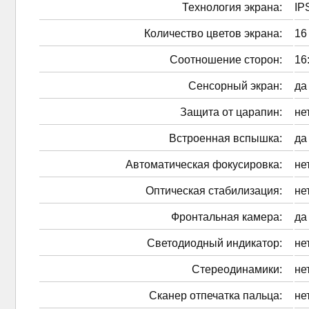
Технология экрана:
IP
Количество цветов экрана:
16
Соотношение сторон:
16
Сенсорный экран:
да
Защита от царапин:
не
Встроенная вспышка:
да
Автоматическая фокусировка:
не
Оптическая стабилизация:
не
Фронтальная камера:
да
Светодиодный индикатор:
не
Стереодинамики:
не
Сканер отпечатка пальца:
не