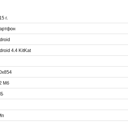
5 г.
артфон
droid
droid 4.4 KitKat
0x854
2 Мб
ГБ
Мп