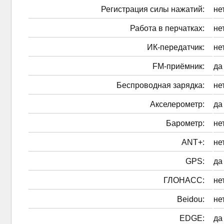
Регистрация силы нажатий:
не
Работа в перчатках:
не
ИК-передатчик:
не
FM-приёмник:
да
Беспроводная зарядка:
не
Акселерометр:
да
Барометр:
не
ANT+:
не
GPS:
да
ГЛОНАСС:
не
Beidou:
не
EDGE:
да