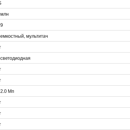
S
 млн
:9
 емкостный, мультитач
т
 светодиодная
т
т
 2.0 Мп
т
т
т