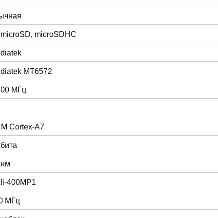
ычная
 microSD, microSDHC
diatek
diatek MT6572
300 МГц
M Cortex-A7
 бита
 нм
li-400MP1
0 МГц