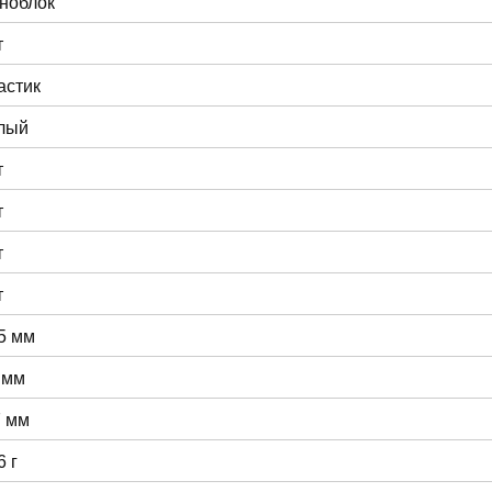
ноблок
т
астик
лый
т
т
т
т
5 мм
 мм
7 мм
6 г