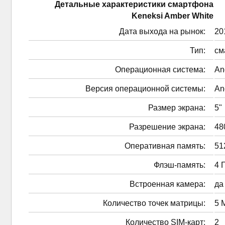
Детальные характеристики смартфонa
Keneksi Amber White
Дата выхода на рынок:
201
Тип:
см
Операционная система:
An
Версия операционной системы:
An
Размер экрана:
5"
Разрешение экрана:
48
Оперативная память:
51
Флэш-память:
4 
Встроенная камера:
да
Количество точек матрицы:
5 
Количество SIM-карт:
2