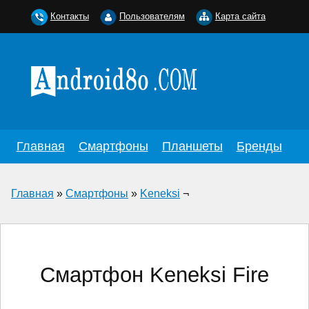
Контакты
Пользователям
Карта сайта
Главная
Смартфоны
Планшеты
Бренды
Главная
»
Смартфоны
»
Keneksi
¬
Смартфон Keneksi Fire