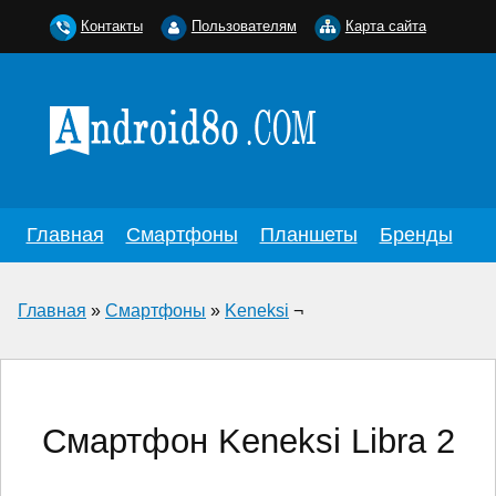
Контакты
Пользователям
Карта сайта
Главная
Смартфоны
Планшеты
Бренды
Главная
»
Смартфоны
»
Keneksi
¬
Смартфон Keneksi Libra 2