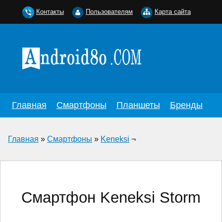
Контакты
Пользователям
Карта сайта
Главная
Смартфоны
Планшеты
Бренды
Главная
»
Смартфоны
»
Keneksi
¬
Смартфон Keneksi Storm