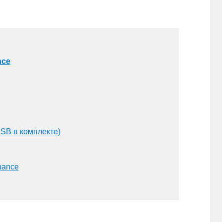
nce
SB в комплекте)
hance