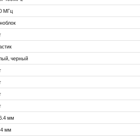
0 МГц
ноблок
т
астик
лый, черный
т
т
т
т
6.4 мм
.4 мм