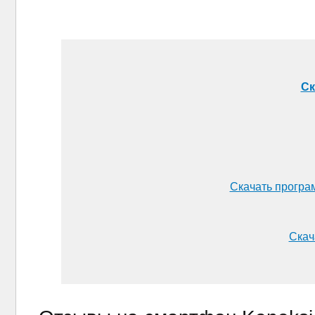
Ск
Скачать програ
Скач