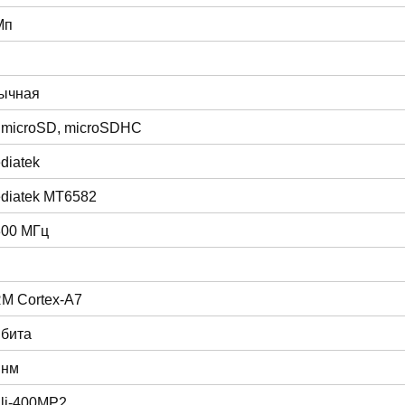
Мп
ычная
 microSD, microSDHC
diatek
diatek MT6582
300 МГц
M Cortex-A7
 бита
 нм
li-400MP2