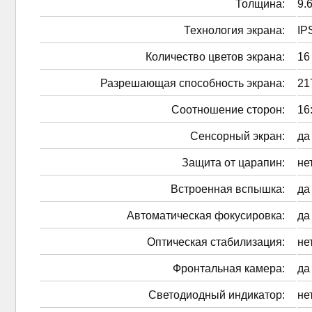
Толщина:
9.
Технология экрана:
IP
Количество цветов экрана:
16
Разрешающая способность экрана:
21
Соотношение сторон:
16
Сенсорный экран:
да
Защита от царапин:
не
Встроенная вспышка:
да
Автоматическая фокусировка:
да
Оптическая стабилизация:
не
Фронтальная камера:
да
Светодиодный индикатор:
не