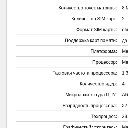
Количество точек матрицы:
8 
Количество SIM-карт:
2
Формат SIM-карты:
об
Поддержка карт памяти:
да
Платформа:
Me
Процессор:
Me
Тактовая частота процессора:
1 
Количество ядер:
4
Микроархитектура ЦПУ:
AR
Разрядность процессора:
32
Техпроцесс:
28
Графический ускоритель:
Ma