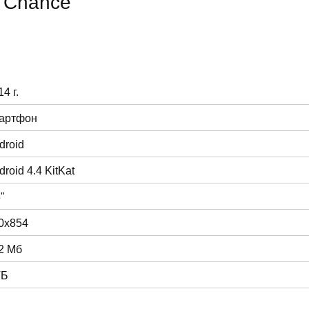
 Chance
4 г.
артфон
droid
droid 4.4 KitKat
"
0x854
2 Мб
ГБ