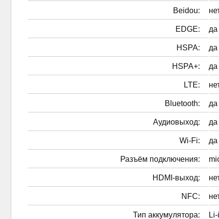
Beidou:
не
EDGE:
да
HSPA:
да
HSPA+:
да
LTE:
не
Bluetooth:
да
Аудиовыход:
да
Wi-Fi:
да
Разъём подключения:
mi
HDMI-выход:
не
NFC:
не
Тип аккумулятора:
Li-