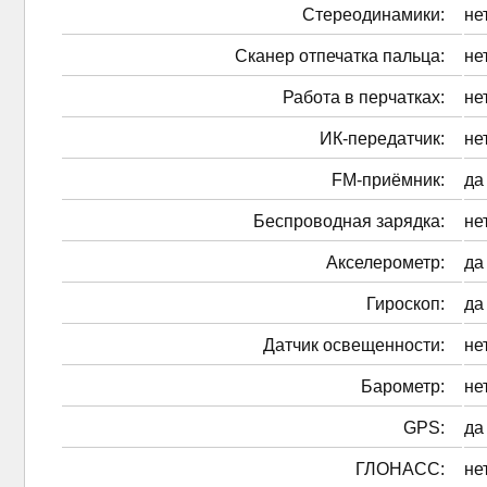
Стереодинамики:
не
Сканер отпечатка пальца:
не
Работа в перчатках:
не
ИК-передатчик:
не
FM-приёмник:
да
Беспроводная зарядка:
не
Акселерометр:
да
Гироскоп:
да
Датчик освещенности:
не
Барометр:
не
GPS:
да
ГЛОНАСС:
не