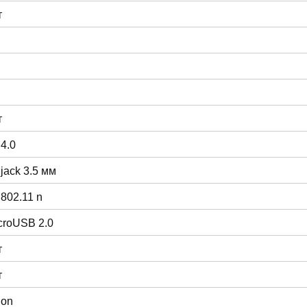
т
т
 4.0
 jack 3.5 мм
 802.11 n
croUSB 2.0
т
т
ion