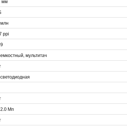
6 мм
S
 млн
7 ppi
:9
 емкостный, мультитач
т
 светодиодная
т
 2.0 Мп
т