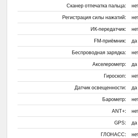
Сканер отпечатка пальца:
не
Регистрация силы нажатий:
не
ИК-передатчик:
не
FM-приёмник:
да
Беспроводная зарядка:
не
Акселерометр:
да
Гироскоп:
не
Датчик освещенности:
да
Барометр:
не
ANT+:
не
GPS:
да
ГЛОНАСС:
не