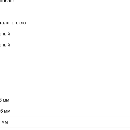
ноблок
т
талл, стекло
рный
рный
т
т
т
т
8 мм
.6 мм
7 мм