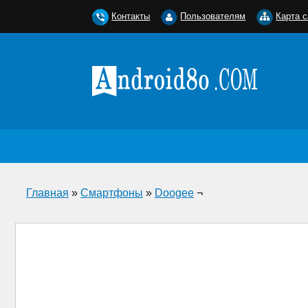
Контакты
Пользователям
Карта с
Главная
»
Смартфоны
»
Doogee
¬