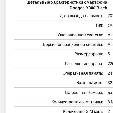
Детальные характеристики смартфонa
Doogee Y300 Black
Дата выхода на рынок:
201
Тип:
см
Операционная система:
An
Версия операционной системы:
An
Размер экрана:
5"
Разрешение экрана:
72
Оперативная память:
2 
Флэш-память:
32
Встроенная камера:
да
Количество точек матрицы:
8 
Количество SIM-карт:
2