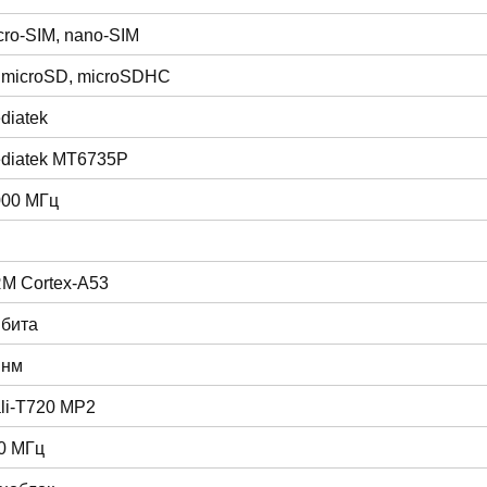
cro-SIM, nano-SIM
 microSD, microSDHC
diatek
diatek MT6735P
000 МГц
M Cortex-A53
 бита
 нм
li-T720 MP2
0 МГц