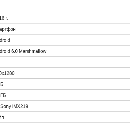
6 г.
артфон
droid
droid 6.0 Marshmallow
0x1280
ГБ
 ГБ
 Sony IMX219
Мп