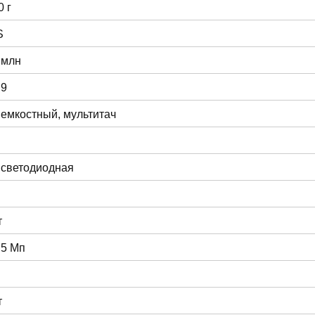
0 г
S
 млн
:9
 емкостный, мультитач
 светодиодная
т
 5 Мп
т