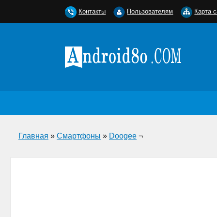
Контакты
Пользователям
Карта с
Главная
»
Смартфоны
»
Doogee
¬