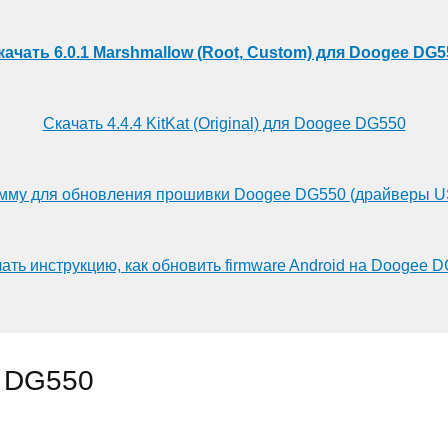
качать 6.0.1 Marshmallow (Root, Custom) для Doogee DG5
Скачать 4.4.4 KitKat (Original) для Doogee DG550
мму для обновления прошивки Doogee DG550 (драйверы U
ать инструкцию, как обновить firmware Android на Doogee 
 DG550