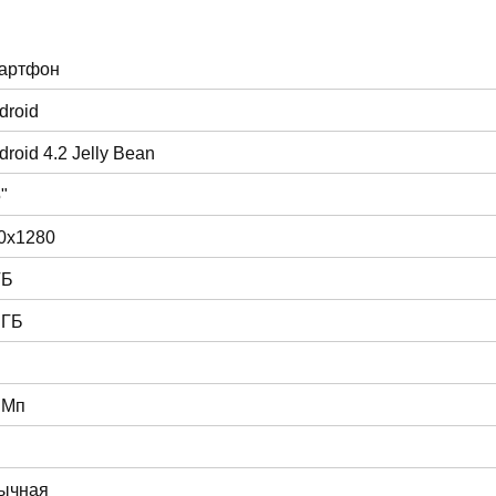
артфон
droid
droid 4.2 Jelly Bean
"
0x1280
ГБ
 ГБ
 Мп
ычная