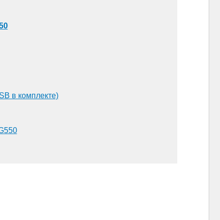
50
SB в комплекте)
DG550