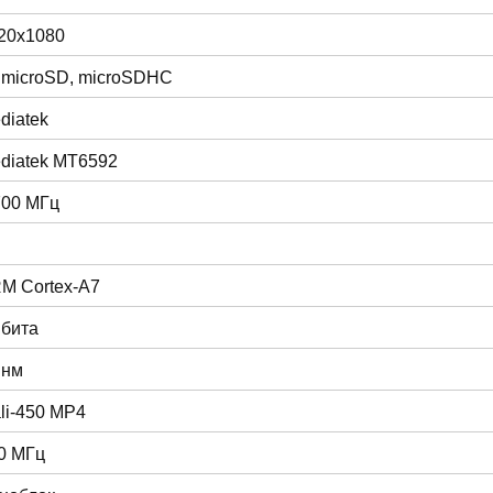
20x1080
 microSD, microSDHC
diatek
diatek MT6592
700 МГц
M Cortex-A7
 бита
 нм
li-450 MP4
0 МГц