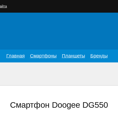
айта
Главная
Смартфоны
Планшеты
Бренды
Смартфон Doogee DG550