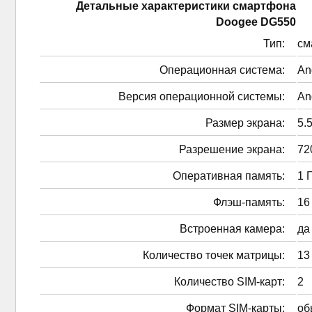
Детальные характеристики смартфонa
Doogee DG550
Тип:
см
Операционная система:
An
Версия операционной системы:
An
Размер экрана:
5.5
Разрешение экрана:
72
Оперативная память:
1 
Флэш-память:
16
Встроенная камера:
да
Количество точек матрицы:
13
Количество SIM-карт:
2
Формат SIM-карты:
об