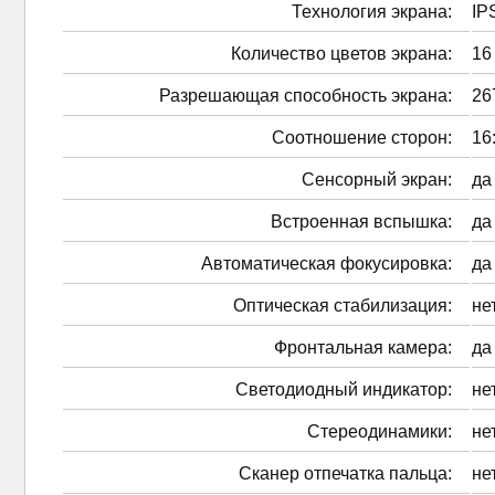
Технология экрана:
IP
Количество цветов экрана:
16
Разрешающая способность экрана:
26
Соотношение сторон:
16
Сенсорный экран:
да
Встроенная вспышка:
да
Автоматическая фокусировка:
да
Оптическая стабилизация:
не
Фронтальная камера:
да
Светодиодный индикатор:
не
Стереодинамики:
не
Сканер отпечатка пальца:
не