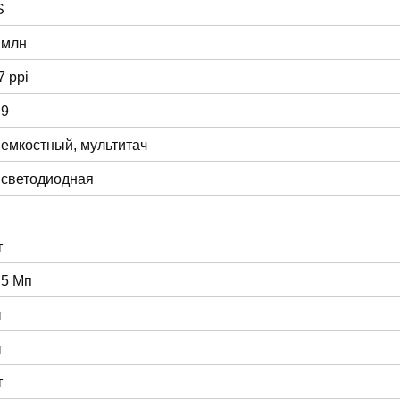
S
 млн
7 ppi
:9
 емкостный, мультитач
 светодиодная
т
 5 Мп
т
т
т