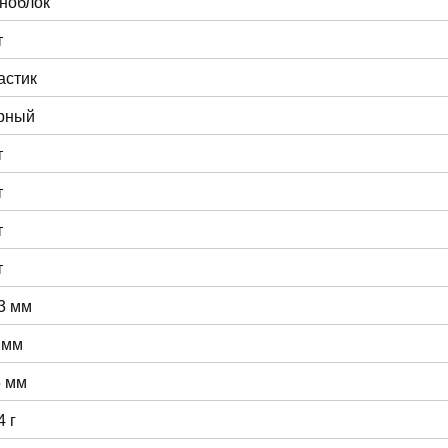
ноблок
т
астик
рный
т
т
т
т
3 мм
 мм
5 мм
4 г