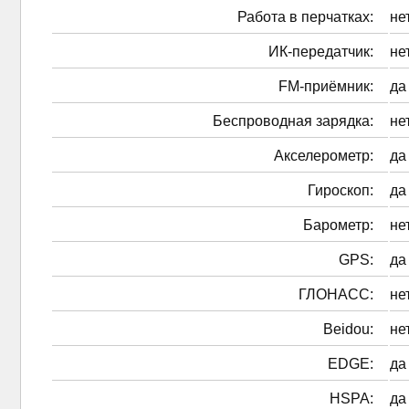
Работа в перчатках:
не
ИК-передатчик:
не
FM-приёмник:
да
Беспроводная зарядка:
не
Акселерометр:
да
Гироскоп:
да
Барометр:
не
GPS:
да
ГЛОНАСС:
не
Beidou:
не
EDGE:
да
HSPA:
да