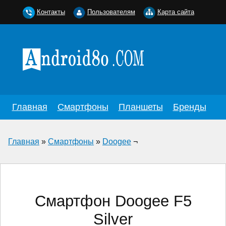
Контакты
Пользователям
Карта сайта
Главная
Смартфоны
Планшеты
Бренды
Главная
»
Смартфоны
»
Doogee
¬
Смартфон Doogee F5
Silver