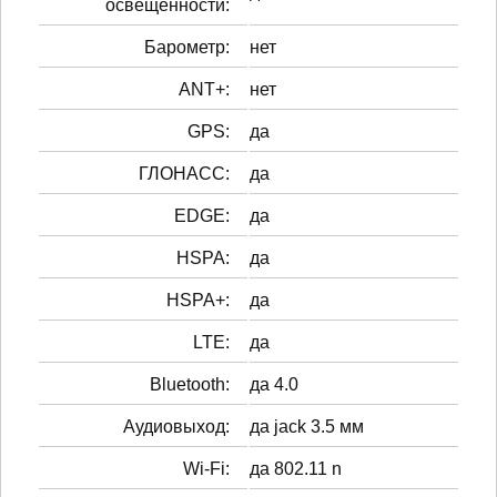
освещенности:
Барометр:
нет
ANT+:
нет
GPS:
да
ГЛОНАСС:
да
EDGE:
да
HSPA:
да
HSPA+:
да
LTE:
да
Bluetooth:
да 4.0
Аудиовыход:
да jack 3.5 мм
Wi-Fi:
да 802.11 n