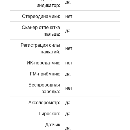
да
индикатор:
Стереодинамики:
нет
Сканер отпечатка
да
пальца:
Регистрация силы
нет
нажатий:
ИК-передатчик:
нет
FM-приёмник:
да
Беспроводная
нет
зарядка:
Акселерометр:
да
Гироскоп:
да
Датчик
да