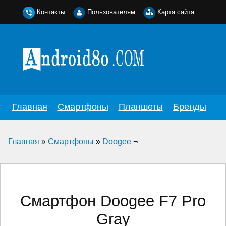
Контакты
Пользователям
Карта сайта
Главная
Смартфоны
Планшеты
Бренды
Главная
»
Смартфоны
»
Doogee
¬
Смартфон Doogee F7 Pro
Gray