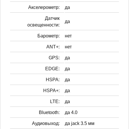
Акселерометр:
да
Датчик
да
освещенности:
Барометр:
нет
ANT+:
нет
GPS:
да
EDGE:
да
HSPA:
да
HSPA+:
да
LTE:
да
Bluetooth:
да 4.0
Аудиовыход:
да jack 3.5 мм