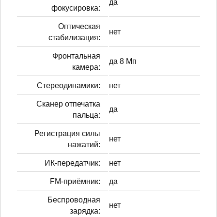
да
фокусировка:
Оптическая
нет
стабилизация:
Фронтальная
да 8 Мп
камера:
Стереодинамики:
нет
Сканер отпечатка
да
пальца:
Регистрация силы
нет
нажатий:
ИК-передатчик:
нет
FM-приёмник:
да
Беспроводная
нет
зарядка: