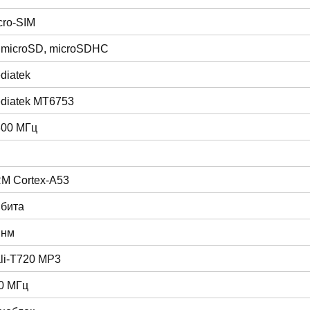
cro-SIM
 microSD, microSDHC
diatek
diatek MT6753
300 МГц
M Cortex-A53
 бита
 нм
li-T720 MP3
0 МГц