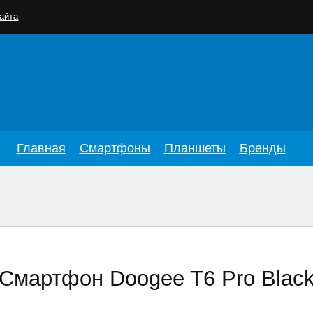
айта
Главная
Смартфоны
Планшеты
Бренды
Смартфон Doogee T6 Pro Blac