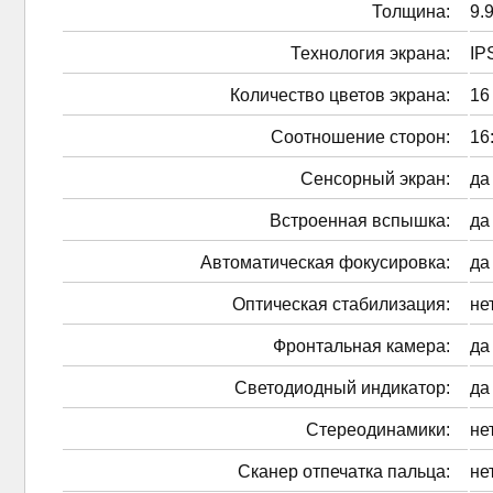
Толщина:
9.
Технология экрана:
IP
Количество цветов экрана:
16
Соотношение сторон:
16
Сенсорный экран:
да
Встроенная вспышка:
да
Автоматическая фокусировка:
да
Оптическая стабилизация:
не
Фронтальная камера:
да
Светодиодный индикатор:
да
Стереодинамики:
не
Сканер отпечатка пальца:
не