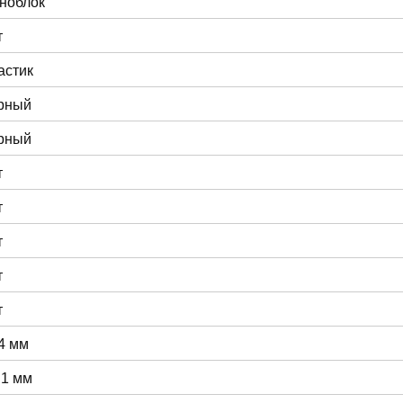
ноблок
т
астик
рный
рный
т
т
т
т
т
4 мм
.1 мм