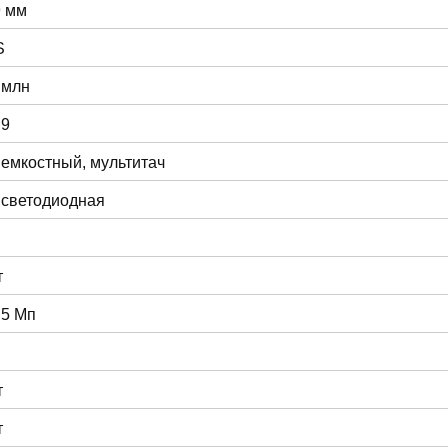
9 мм
S
 млн
:9
 емкостный, мультитач
 светодиодная
т
 5 Мп
т
т