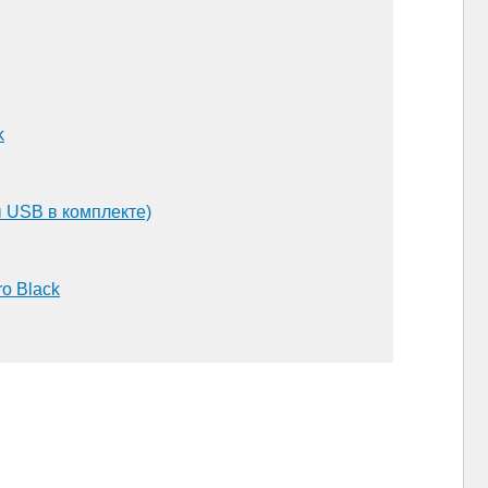
k
 USB в комплекте)
ro Black