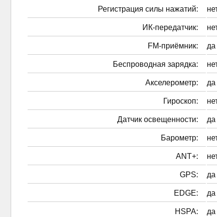
Регистрация силы нажатий:
не
ИК-передатчик:
не
FM-приёмник:
да
Беспроводная зарядка:
не
Акселерометр:
да
Гироскоп:
не
Датчик освещенности:
да
Барометр:
не
ANT+:
не
GPS:
да
EDGE:
да
HSPA:
да