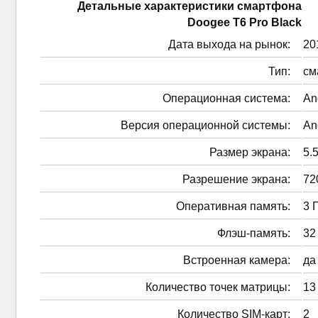
Детальные характеристики смартфонa
Doogee T6 Pro Black
Дата выхода на рынок:
201
Тип:
см
Операционная система:
An
Версия операционной системы:
An
Размер экрана:
5.5
Разрешение экрана:
72
Оперативная память:
3 
Флэш-память:
32
Встроенная камера:
да
Количество точек матрицы:
13
Количество SIM-карт:
2