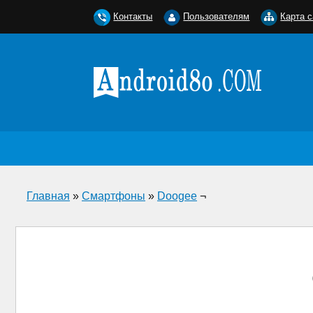
Контакты
Пользователям
Карта с
Главная
»
Смартфоны
»
Doogee
¬