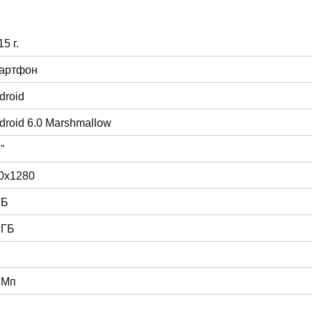
5 г.
артфон
droid
droid 6.0 Marshmallow
"
0x1280
ГБ
 ГБ
 Мп