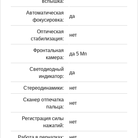
вспышка:
Автоматическая
да
фокусировка:
Оптическая
нет
стабилизация:
Фронтальная
да 5 Мп
камера:
Светодиодный
да
индикатор:
Стереодинамики:
нет
Сканер отпечатка
нет
пальца:
Регистрация силы
нет
нажатий:
Работа в перчатках:
нет