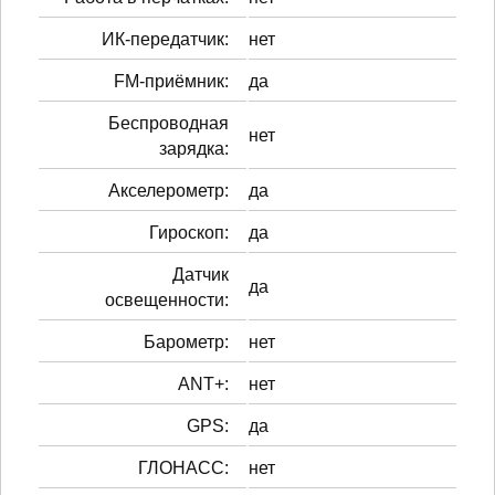
ИК-передатчик:
нет
FM-приёмник:
да
Беспроводная
нет
зарядка:
Акселерометр:
да
Гироскоп:
да
Датчик
да
освещенности:
Барометр:
нет
ANT+:
нет
GPS:
да
ГЛОНАСС:
нет