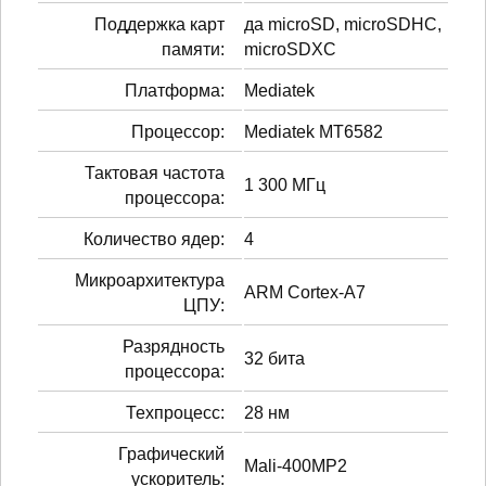
Поддержка карт
да microSD, microSDHC,
памяти:
microSDXC
Платформа:
Mediatek
Процессор:
Mediatek MT6582
Тактовая частота
1 300 МГц
процессора:
Количество ядер:
4
Микроархитектура
ARM Cortex-A7
ЦПУ:
Разрядность
32 бита
процессора:
Техпроцесс:
28 нм
Графический
Mali-400MP2
ускоритель: