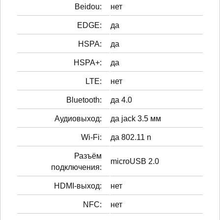
Beidou:
нет
EDGE:
да
HSPA:
да
HSPA+:
да
LTE:
нет
Bluetooth:
да 4.0
Аудиовыход:
да jack 3.5 мм
Wi-Fi:
да 802.11 n
Разъём
microUSB 2.0
подключения:
HDMI-выход:
нет
NFC:
нет