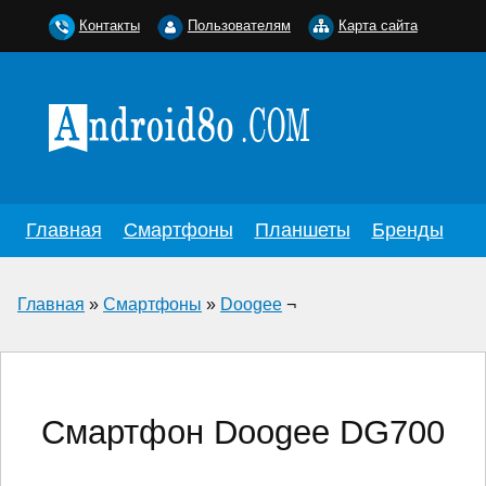
Контакты
Пользователям
Карта сайта
Главная
Смартфоны
Планшеты
Бренды
Главная
»
Смартфоны
»
Doogee
¬
Смартфон Doogee DG700