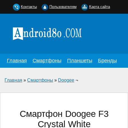
Контакты
Пользователям
Карта сайта
Главная
Смартфоны
Планшеты
Бренды
Главная
»
Смартфоны
»
Doogee
¬
Смартфон Doogee F3
Crystal White