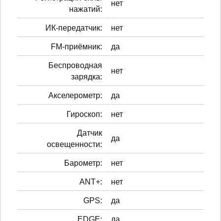
нет
нажатий:
ИК-передатчик:
нет
FM-приёмник:
да
Беспроводная
нет
зарядка:
Акселерометр:
да
Гироскоп:
нет
Датчик
да
освещенности:
Барометр:
нет
ANT+:
нет
GPS:
да
EDGE:
да