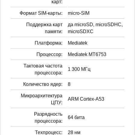
карт:
Формат SIM-карты:
micro-SIM
Поддержка карт
да microSD, microSDHC,
памяти:
microSDXC
Платформа:
Mediatek
Процессор:
Mediatek MT6753
Тактовая частота
1 300 МГц
процессора:
Количество ядер:
8
Микроархитектура
ARM Cortex-A53
ЦПУ:
Разрядность
64 бита
процессора:
Техпроцесс:
28 нм