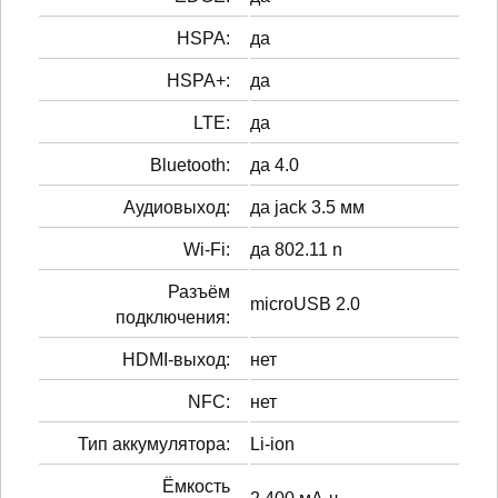
HSPA:
да
HSPA+:
да
LTE:
да
Bluetooth:
да 4.0
Аудиовыход:
да jack 3.5 мм
Wi-Fi:
да 802.11 n
Разъём
microUSB 2.0
подключения:
HDMI-выход:
нет
NFC:
нет
Тип аккумулятора:
Li-ion
Ёмкость